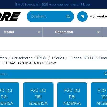
BMW Specialist | B2B Voorwaarden beschikbaar
Mijn wink
Model
Generation
Tweedehandswagens
Diensten
Bedrijf
Blog
Forum
Co
cten
Car selector
BMW
1 Series
1 Series F20 LCI 5 Doo
 LCI 114d B37D15A 1496CC 70KW
20 LCI
F20 LCI
F20 LCI
F20 
116i
118i
118i
12
38B15A
B38B15A
N13B16A
N13B