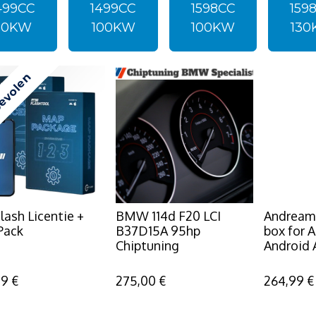
499CC
1499CC
1598CC
159
80KW
100KW
100KW
13
evolen
lash Licentie +
BMW 114d F20 LCI
Andream
Pack
B37D15A 95hp
box for 
Chiptuning
Android 
99
€
275,00
€
264,99
€