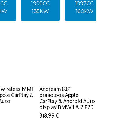
8CC
1998CC
1997CC
199
0KW
135KW
160KW
16
 wireless MMI
Andream 8.8”
Apple CarPlay &
draadloos Apple
Auto
CarPlay & Android Auto
display BMW 1 & 2 F20
318,99
€