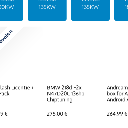
00KW
135KW
135KW
evolen
lash Licentie +
BMW 218d F2x
Andream
Pack
N47D20C 136hp
box for 
Chiptuning
Android 
99
€
275,00
€
264,99
€