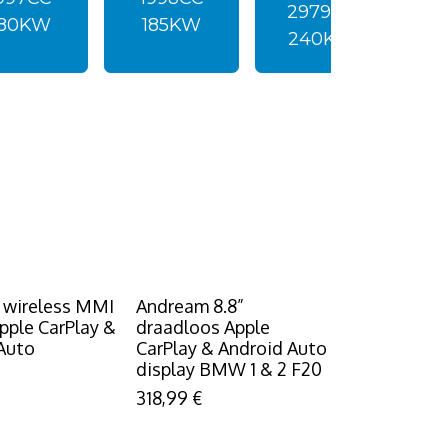
2979CC
180KW
185KW
2
240KW
 wireless MMI
Andream 8.8”
Apple CarPlay &
draadloos Apple
Auto
CarPlay & Android Auto
display BMW 1 & 2 F20
318,99
€