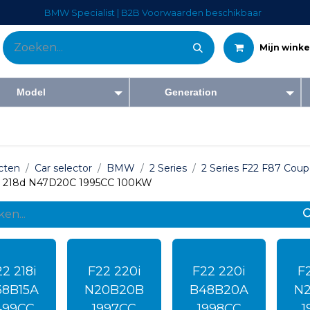
BMW Specialist | B2B Voorwaarden beschikbaar
Mijn wink
Model
Generation
Tweedehandswagens
Diensten
Bedrijf
Blog
Forum
Co
cten
Car selector
BMW
2 Series
2 Series F22 F87 Coup
2 218d N47D20C 1995CC 100KW
2 218i
F22 220i
F22 220i
F
38B15A
N20B20B
B48B20A
N
499CC
1997CC
1998CC
1