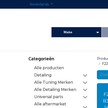
Nederlands
Make
Startpagina
Onderdelen shop
Detailing
Categorieën
Produ
F2
Alle producten
Detailing
Alle Tuning Merken
Alle Detailing Merken
F2
Universal parts
B
Alle aftermarket
1