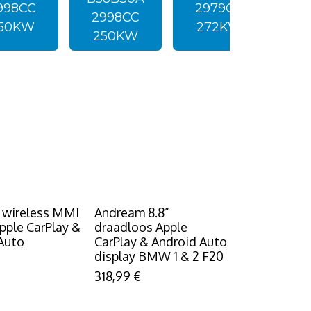
998CC
2979CC
2998CC
50KW
272KW
250KW
 wireless MMI
Andream 8.8”
Apple CarPlay &
draadloos Apple
Auto
CarPlay & Android Auto
display BMW 1 & 2 F20
318,99
€