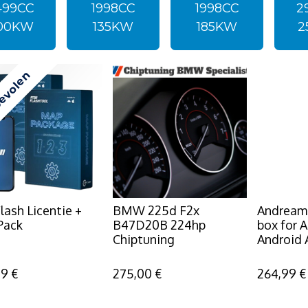
499CC
1998CC
1998CC
2
00KW
135KW
185KW
2
evolen
lash Licentie +
BMW 225d F2x
Andream
Pack
B47D20B 224hp
box for 
Chiptuning
Android 
99
€
275,00
€
264,99
€