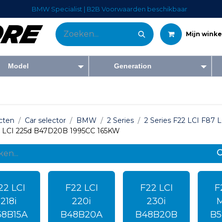
BMW Specialist | B2B Voorwaarden beschikbaar
Mijn wink
Model
Generation
Tweedehandswagens
Diensten
Bedrijf
Blog
Forum
Co
cten
Car selector
BMW
2 Series
2 Series F22 LCI F87 
 LCI 225d B47D20B 1995CC 165KW
22 LCI
F22 LCI
F22 LCI
F
218i
220i
230i
38B15A
B48B20A
B48B20B
B5