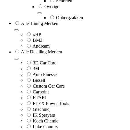
Schorten
Overige
Opbergzakken
Alle Tuning Merken
xHP
BM3
Andream
Alle Detailing Merken
3D Car Care
3M
Auto Finesse
Bissell
Custom Car Care
Carpoint
ETARI
FLEX Power Tools
Gtechniq
IK Sprayers
Koch Chemie
Lake Country