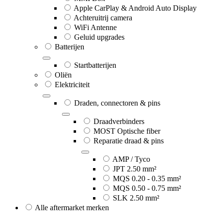
Apple CarPlay & Android Auto Display
Achteruitrij camera
WiFi Antenne
Geluid upgrades
Batterijen
Startbatterijen
Oliën
Elektriciteit
Draden, connectoren & pins
Draadverbinders
MOST Optische fiber
Reparatie draad & pins
AMP / Tyco
JPT 2.50 mm²
MQS 0.20 - 0.35 mm²
MQS 0.50 - 0.75 mm²
SLK 2.50 mm²
Alle aftermarket merken