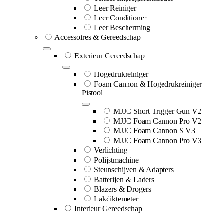
Leer Reiniger
Leer Conditioner
Leer Bescherming
Accessoires & Gereedschap
Exterieur Gereedschap
Hogedrukreiniger
Foam Cannon & Hogedrukreiniger
Pistool
MJJC Short Trigger Gun V2
MJJC Foam Cannon Pro V2
MJJC Foam Cannon S V3
MJJC Foam Cannon Pro V3
Verlichting
Polijstmachine
Steunschijven & Adapters
Batterijen & Laders
Blazers & Drogers
Lakdiktemeter
Interieur Gereedschap