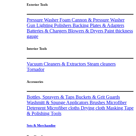
Exterior Tools
Pressure Washer
Foam Cannon & Pressure Washer
Gun
Lighting
Polishers
Backing Plates & Adapters
Batteries & Chargers
Blowers & Dryers
Paint thickness
gauge
Interior Tools
Vacuum Cleaners & Extractors
Steam cleaners
Tornador
Accessories
Bottles, Sprayers & Taps
Buckets & Grit Guards
Washmitt & Spunge
Applicators
Brushes
Microfiber
Detergent
Microfiber cloths
Drying cloth
Masking Tape
& Polishing Tools
Sets & Merchandise