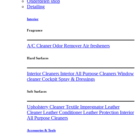
Onderdelen shop
Detailing
Interior
Fragrance
A/C Cleaner
Odor Remover
Air fresheners
Hard Surfaces
Interior Cleaners
Interior All Purpose Cleaners
Window
cleaner
Cockpit Spray & Dressings
Soft Surfaces
Upholstery Cleaner
Textile Impregnator
Leather
Cleaner
Leather Conditioner
Leather Protection
Interior
All Purpose Cleaners
Accessories & Tools