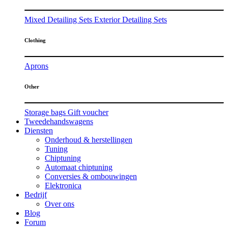
Mixed Detailing Sets
Exterior Detailing Sets
Clothing
Aprons
Other
Storage bags
Gift voucher
Tweedehandswagens
Diensten
Onderhoud & herstellingen
Tuning
Chiptuning
Automaat chiptuning
Conversies & ombouwingen
Elektronica
Bedrijf
Over ons
Blog
Forum