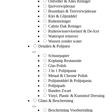
Ontvetter & Alles Reiniger
Ijzerverwijderaar
Boomhars & Teerverwijderaar
Klei & Glijmiddel
Ruitenreiniger
Cabrio Dak Reiniger
Ruitenwisservloeistof & De-Icer
Waterspot remover
Wassen zonder water
Detailen & Polijsten
Schuurpapier
Koplamp Restauratie
Glas Polish
3 In 1 Polijstpasta
Metaal & Chrome Polish
Polijstmiddel & Polijstpasta
Polijstpads
Banden Zwart
Vinyl, Plastic & Kunststof Dressing
Glans & Bescherming
Bescherming Voorbereiding