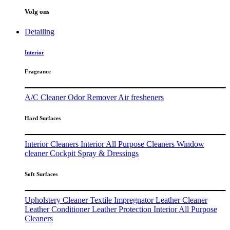
Volg ons
Detailing
Interior
Fragrance
A/C Cleaner
Odor Remover
Air fresheners
Hard Surfaces
Interior Cleaners
Interior All Purpose Cleaners
Window
cleaner
Cockpit Spray & Dressings
Soft Surfaces
Upholstery Cleaner
Textile Impregnator
Leather Cleaner
Leather Conditioner
Leather Protection
Interior All Purpose
Cleaners