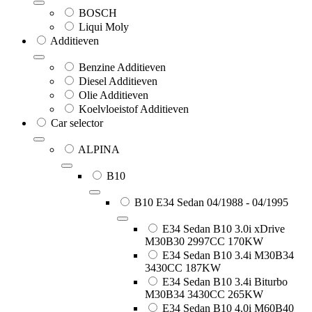
BOSCH
Liqui Moly
Additieven
Benzine Additieven
Diesel Additieven
Olie Additieven
Koelvloeistof Additieven
Car selector
ALPINA
B10
B10 E34 Sedan 04/1988 - 04/1995
E34 Sedan B10 3.0i xDrive
M30B30 2997CC 170KW
E34 Sedan B10 3.4i M30B34
3430CC 187KW
E34 Sedan B10 3.4i Biturbo
M30B34 3430CC 265KW
E34 Sedan B10 4.0i M60B40