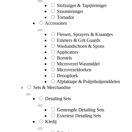
Stofzuiger & Tapijtreiniger
Stoomreiniger
Tornador
Accessoires
Flessen, Sprayers & Kraantjes
Emmers & Grit Guards
Washandschoen & Spons
Applicators
Borstels
Microvezel Wasmiddel
Microvezeldoeken
Droogdoek
Afplaktape & Polijsthulpmiddelen
Sets & Merchandise
Detailing Sets
Gemengde Detailing Sets
Exterieur Detailing Sets
Kledij