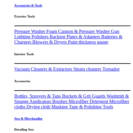
Accessories & Tools
Exterior Tools
Pressure Washer
Foam Cannon & Pressure Washer Gun
Lighting
Polishers
Backing Plates & Adapters
Batteries &
Chargers
Blowers & Dryers
Paint thickness gauge
Interior Tools
Vacuum Cleaners & Extractors
Steam cleaners
Tornador
Accessories
Bottles, Sprayers & Taps
Buckets & Grit Guards
Washmitt &
Spunge
Applicators
Brushes
Microfiber Detergent
Microfiber
cloths
Drying cloth
Masking Tape & Polishing Tools
Sets & Merchandise
Detailing Sets