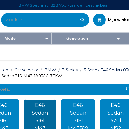
BMW Specialist | B2B Voorwaarden beschikbaar
Mijn wink
Model
Generation
Tweedehandswagens
Diensten
Bedrijf
Blog
Forum
Co
cten
Car selector
BMW
3 Series
3 Series E46 Sedan 05
 Sedan 316i M43 1895CC 77KW
E46
E46
E46
E46
edan
Sedan
Sedan
Sedan
316i
316i
318i
320i
M43
M43
M43B19
M52