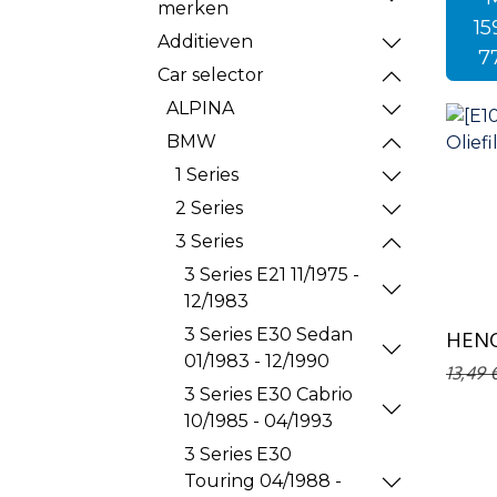
merken
15
Additieven
7
Car selector
ALPINA
BMW
1 Series
2 Series
3 Series
3 Series E21 11/1975 -
12/1983
3 Series E30 Sedan
HENGS
01/1983 - 12/1990
13,49
3 Series E30 Cabrio
10/1985 - 04/1993
3 Series E30
Touring 04/1988 -