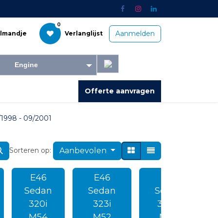
0
Aanmelden
elmandje
Verlanglijst
Engine
Offerte aanvragen
ntacteer ons
/1998 - 09/2001
Aanbevolen
Sorteren op:
E46
E46
E46
Sedan
Sedan
Sedan
320i
323i
325xi
M54
M52
M54