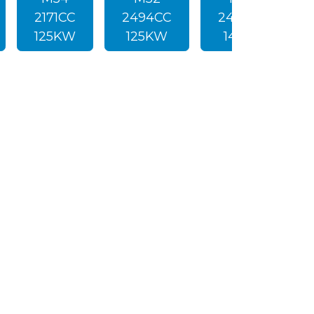
2171CC
2494CC
2494CC
125KW
125KW
141KW