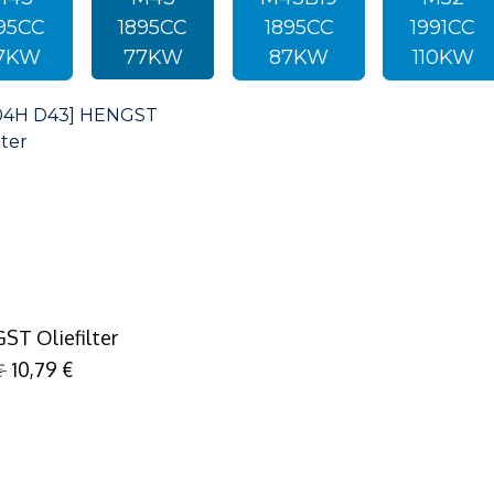
95CC
1895CC
1895CC
1991CC
7KW
77KW
87KW
110KW
T Oliefilter
10,79
€
€