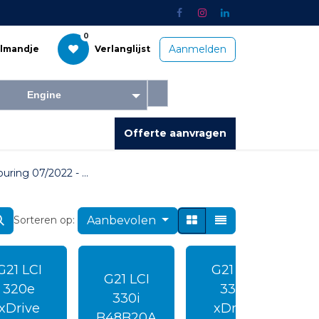
0
Aanmelden
elmandje
Verlanglijst
Engine
Offerte aanvragen
ntacteer ons
uring 07/2022 - ...
Aanbevolen
Sorteren op:
G21 LCI
G21 LCI
G21 LCI
320e
330i
330i
xDrive
xDrive
B48B20A