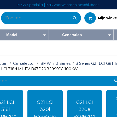
BMW Specialist | B2B Voorwaarden beschikbaar
Mijn wink
Model
Generation
Tweedehandswagens
Diensten
Bedrijf
Blog
Forum
Co
cten
Car selector
BMW
3 Series
3 Series G21 LCI G81 To
1 LCI 318d MHEV B47D20B 1995CC 100KW
21 LCI
G21 LCI
G21 LCI
318i
320i
320e
48B20A
B48B20A
B48B20A