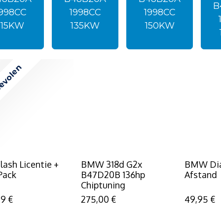
B
1998CC
1998CC
1998CC
115KW
135KW
150KW
evolen
lash Licentie +
BMW 318d G2x
BMW Di
Pack
B47D20B 136hp
Afstand
Chiptuning
99
€
275,00
€
49,95
€