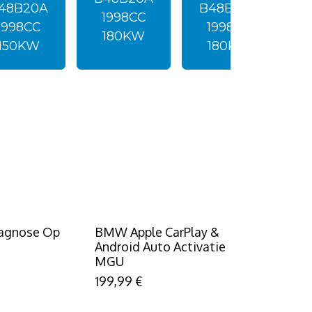
48B20A
B48B20A
1998CC
1998CC
1998CC
180KW
150KW
180KW
agnose Op
BMW Apple CarPlay &
Android Auto Activatie
MGU
199,99
€