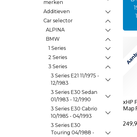
merken
Additieven
Car selector
ALPINA
BMW
Aanb
1 Series
2 Series
3 Series
3 Series E21 11/1975 -
12/1983
3 Series E30 Sedan
01/1983 - 12/1990
xHP F
Map 
3 Series E30 Cabrio
10/1985 - 04/1993
249,
3 Series E30
Touring 04/1988 -