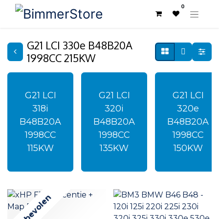
0
G21 LCI 330e B48B20A
1998CC 215KW
G21 LCI
G21 LCI
G21 LCI
318i
320i
320e
B48B20A
B48B20A
B48B20A
1998CC
1998CC
1998CC
115KW
135KW
150KW
Aanbevolen