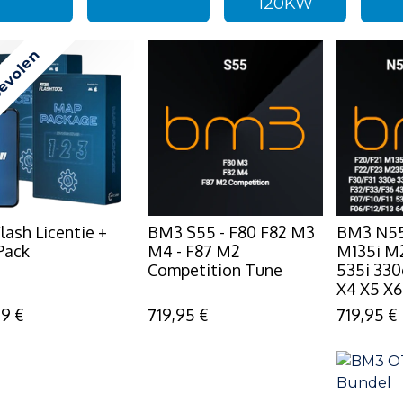
120KW
evolen
lash Licentie +
BM3 S55 - F80 F82 M3
BM3 N55 
Pack
M4 - F87 M2
M135i M2
Competition Tune
535i 330
X4 X5 X6
99
€
719,95
€
719,95
€