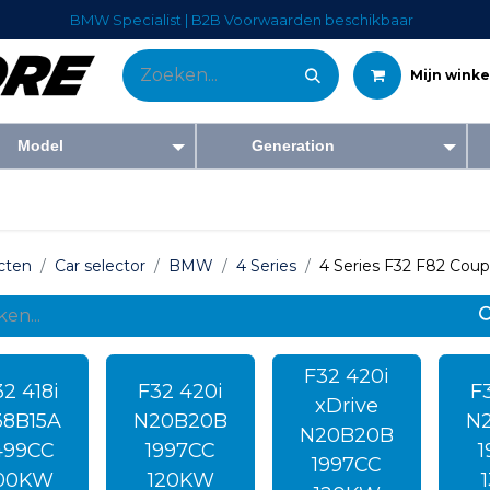
BMW Specialist | B2B Voorwaarden beschikbaar
Mijn wink
Model
Generation
Tweedehandswagens
Diensten
Bedrijf
Blog
Forum
Co
cten
Car selector
BMW
4 Series
4 Series F32 F82 Coup
F32 420i
2 418i
F32 420i
F
xDrive
38B15A
N20B20B
N
N20B20B
499CC
1997CC
1
1997CC
00KW
120KW