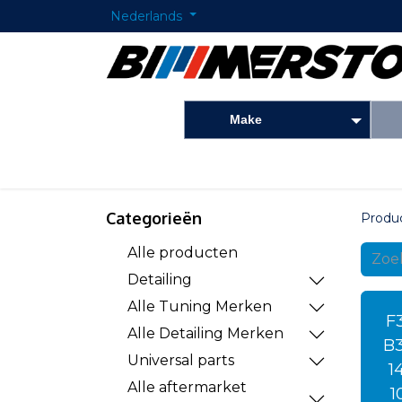
Nederlands
Make
Startpagina
Onderdelen shop
Detailing
Categorieën
Produ
Alle producten
Detailing
Alle Tuning Merken
F3
Alle Detailing Merken
B
Universal parts
1
Alle aftermarket
1