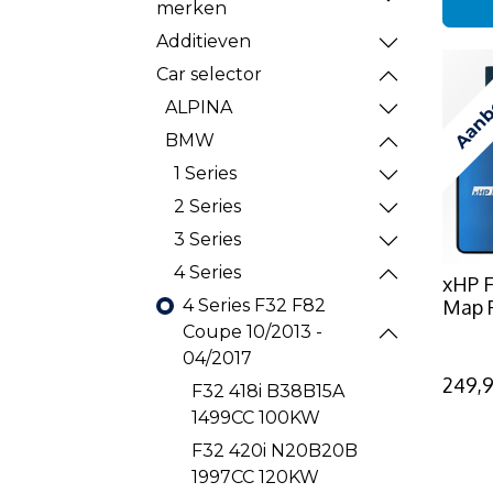
merken
Additieven
Aanb
Car selector
ALPINA
BMW
1 Series
2 Series
3 Series
4 Series
xHP F
Map 
4 Series F32 F82
Coupe 10/2013 -
04/2017
249,
F32 418i B38B15A
1499CC 100KW
F32 420i N20B20B
1997CC 120KW