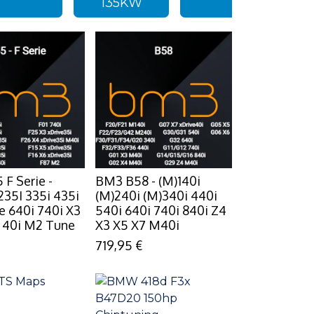
135KW
F Serie -
BM3 B58 - (M)140i
35I 335i 435i
(M)240i (M)340i 440i
e 640i 740i X3
540i 640i 740i 840i Z4
 40i M2 Tune
X3 X5 X7 M40i
719,95
€