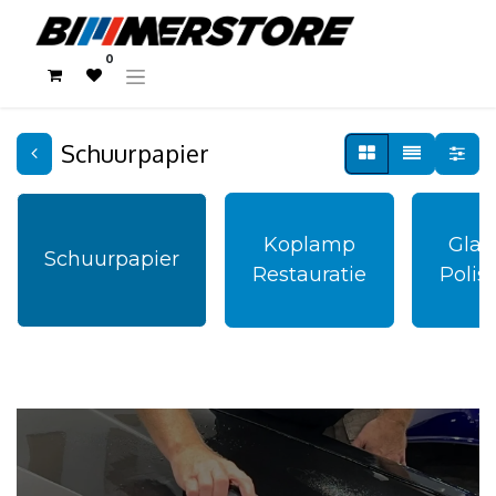
0
Schuurpapier
Koplamp
Glas
Schuurpapier
Restauratie
Polis
Schuurpapier