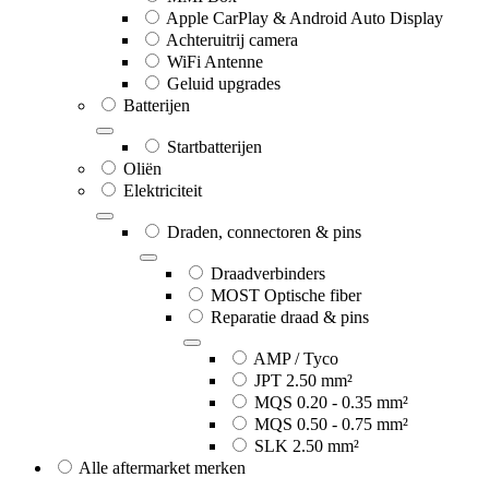
Apple CarPlay & Android Auto Display
Achteruitrij camera
WiFi Antenne
Geluid upgrades
Batterijen
Startbatterijen
Oliën
Elektriciteit
Draden, connectoren & pins
Draadverbinders
MOST Optische fiber
Reparatie draad & pins
AMP / Tyco
JPT 2.50 mm²
MQS 0.20 - 0.35 mm²
MQS 0.50 - 0.75 mm²
SLK 2.50 mm²
Alle aftermarket merken