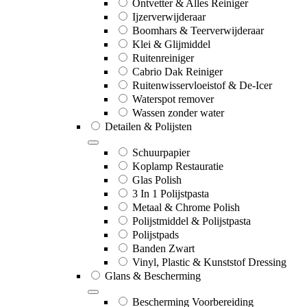
Ontvetter & Alles Reiniger
Ijzerverwijderaar
Boomhars & Teerverwijderaar
Klei & Glijmiddel
Ruitenreiniger
Cabrio Dak Reiniger
Ruitenwisservloeistof & De-Icer
Waterspot remover
Wassen zonder water
Detailen & Polijsten
Schuurpapier
Koplamp Restauratie
Glas Polish
3 In 1 Polijstpasta
Metaal & Chrome Polish
Polijstmiddel & Polijstpasta
Polijstpads
Banden Zwart
Vinyl, Plastic & Kunststof Dressing
Glans & Bescherming
Bescherming Voorbereiding