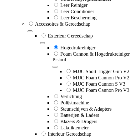
Leer Reiniger
Leer Conditioner
Leer Bescherming
Accessoires & Gereedschap
Exterieur Gereedschap
Hogedrukreiniger
Foam Cannon & Hogedrukreiniger
Pistool
MJJC Short Trigger Gun V2
MJJC Foam Cannon Pro V2
MJJC Foam Cannon S V3
MJJC Foam Cannon Pro V3
Verlichting
Polijstmachine
Steunschijven & Adapters
Batterijen & Laders
Blazers & Drogers
Lakdiktemeter
Interieur Gereedschap