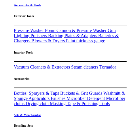
Accessories & Tools
Exterior Tools
Pressure Washer
Foam Cannon & Pressure Washer Gun
Lighting
Polishers
Backing Plates & Adapters
Batteries &
Chargers
Blowers & Dryers
Paint thickness gauge
Interior Tools
Vacuum Cleaners & Extractors
Steam cleaners
Tornador
Accessories
Bottles, Sprayers & Taps
Buckets & Grit Guards
Washmitt &
Spunge
Applicators
Brushes
Microfiber Detergent
Microfiber
cloths
Drying cloth
Masking Tape & Polishing Tools
Sets & Merchandise
Detailing Sets