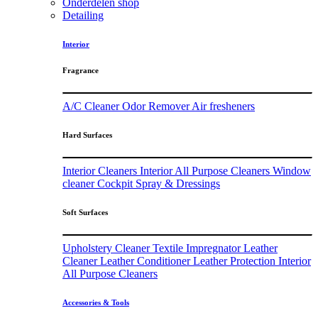
Onderdelen shop
Detailing
Interior
Fragrance
A/C Cleaner
Odor Remover
Air fresheners
Hard Surfaces
Interior Cleaners
Interior All Purpose Cleaners
Window
cleaner
Cockpit Spray & Dressings
Soft Surfaces
Upholstery Cleaner
Textile Impregnator
Leather
Cleaner
Leather Conditioner
Leather Protection
Interior
All Purpose Cleaners
Accessories & Tools