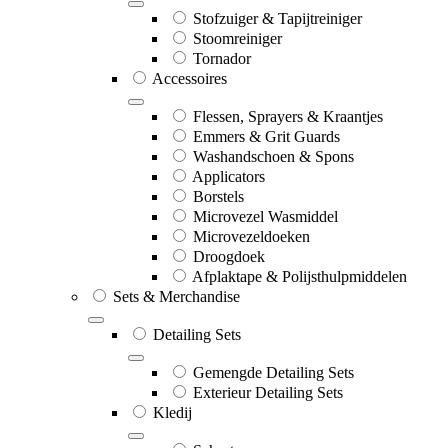
Stofzuiger & Tapijtreiniger
Stoomreiniger
Tornador
Accessoires
Flessen, Sprayers & Kraantjes
Emmers & Grit Guards
Washandschoen & Spons
Applicators
Borstels
Microvezel Wasmiddel
Microvezeldoeken
Droogdoek
Afplaktape & Polijsthulpmiddelen
Sets & Merchandise
Detailing Sets
Gemengde Detailing Sets
Exterieur Detailing Sets
Kledij