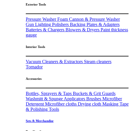
Exterior Tools
Pressure Washer
Foam Cannon & Pressure Washer
Gun
Lighting
Polishers
Backing Plates & Adapters
Batteries & Chargers
Blowers & Dryers
Paint thickness
gauge
Interior Tools
Vacuum Cleaners & Extractors
Steam cleaners
Tornador
Accessories
Bottles, Sprayers & Taps
Buckets & Grit Guards
Washmitt & Spunge
Applicators
Brushes
Microfiber
Detergent
Microfiber cloths
Drying cloth
Masking Tape
& Polishing Tools
Sets & Merchandise