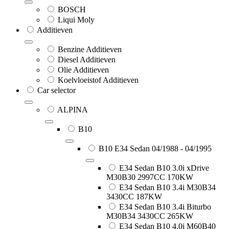
BOSCH
Liqui Moly
Additieven
Benzine Additieven
Diesel Additieven
Olie Additieven
Koelvloeistof Additieven
Car selector
ALPINA
B10
B10 E34 Sedan 04/1988 - 04/1995
E34 Sedan B10 3.0i xDrive
M30B30 2997CC 170KW
E34 Sedan B10 3.4i M30B34
3430CC 187KW
E34 Sedan B10 3.4i Biturbo
M30B34 3430CC 265KW
E34 Sedan B10 4.0i M60B40