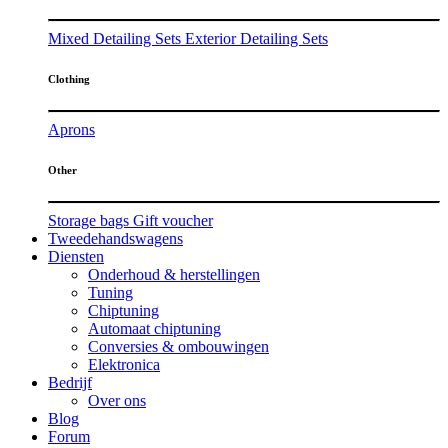
Mixed Detailing Sets
Exterior Detailing Sets
Clothing
Aprons
Other
Storage bags
Gift voucher
Tweedehandswagens
Diensten
Onderhoud & herstellingen
Tuning
Chiptuning
Automaat chiptuning
Conversies & ombouwingen
Elektronica
Bedrijf
Over ons
Blog
Forum