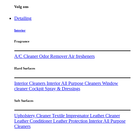
Volg ons
Detailing
Interior
Fragrance
A/C Cleaner
Odor Remover
Air fresheners
Hard Surfaces
Interior Cleaners
Interior All Purpose Cleaners
Window
cleaner
Cockpit Spray & Dressings
Soft Surfaces
Upholstery Cleaner
Textile Impregnator
Leather Cleaner
Leather Conditioner
Leather Protection
Interior All Purpose
Cleaners