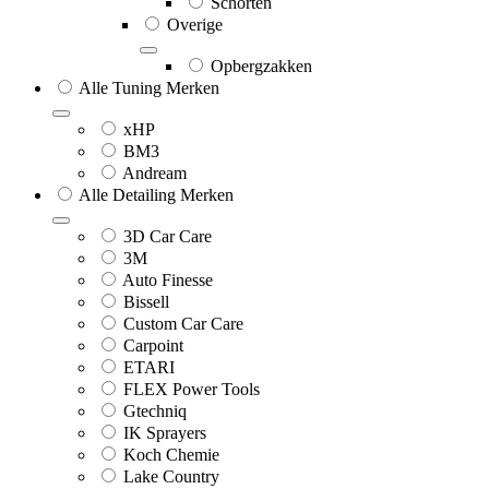
Schorten
Overige
Opbergzakken
Alle Tuning Merken
xHP
BM3
Andream
Alle Detailing Merken
3D Car Care
3M
Auto Finesse
Bissell
Custom Car Care
Carpoint
ETARI
FLEX Power Tools
Gtechniq
IK Sprayers
Koch Chemie
Lake Country